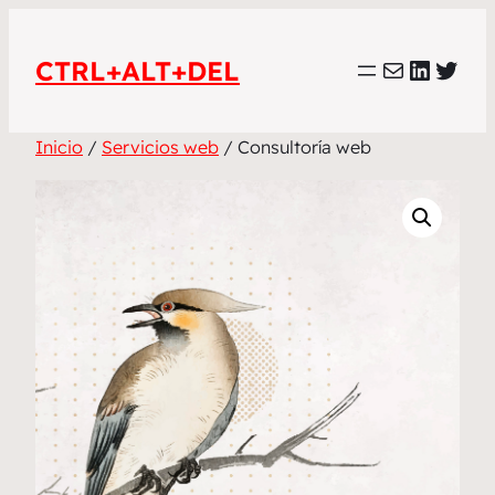
Saltar
al
Correo electró
Linked
Twitt
CTRL+ALT+DEL
contenido
Inicio
/
Servicios web
/ Consultoría web