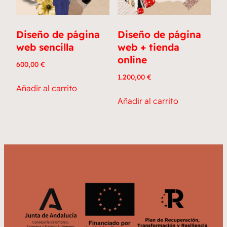
Diseño de página
Diseño de página
web sencilla
web + tienda
online
600,00
€
1.200,00
€
Añadir al carrito
Añadir al carrito